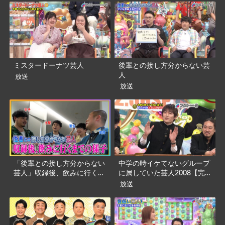
ミスタードーナツ芸人
後輩との接し方分からない芸
人
放送
放送
中学の時イケてないグループ
「後輩との接し方分からない
に属していた芸人2008【完全
芸人」収録後、飲みに行くま
版】
での様子
放送