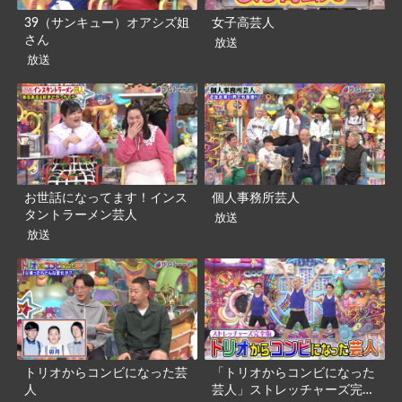
39（サンキュー）オアシズ姐
女子高芸人
さん
放送
放送
お世話になってます！インス
個人事務所芸人
タントラーメン芸人
放送
放送
トリオからコンビになった芸
「トリオからコンビになった
人
芸人」ストレッチャーズ完全