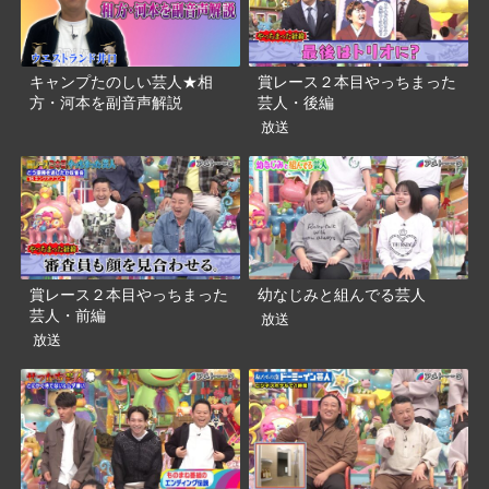
賞レース２本目やっちまった
キャンプたのしい芸人★相
芸人・後編
方・河本を副音声解説
放送
賞レース２本目やっちまった
幼なじみと組んでる芸人
芸人・前編
放送
放送