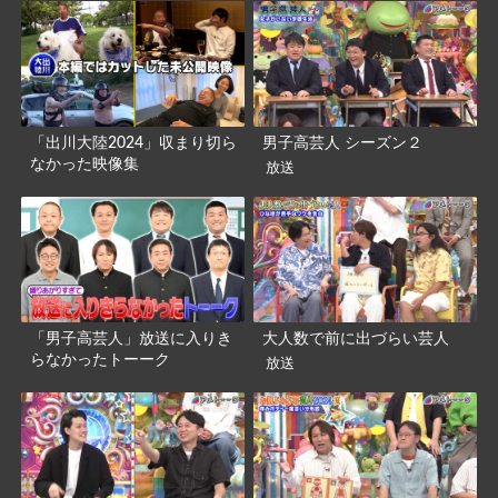
「出川大陸2024」収まり切ら
男子高芸人 シーズン２
なかった映像集
放送
「男子高芸人」放送に入りき
大人数で前に出づらい芸人
らなかったトーーク
放送