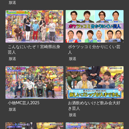
版
放送
こんなにいたぞ！宮崎県出身
ボケツッコミ分かりにくい芸
芸人
人
放送
放送
小物MC芸人2025
お酒飲めないけど飲み会大好
き芸人
放送
放送