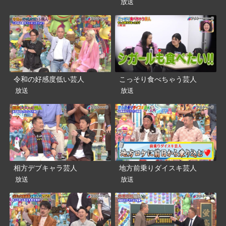
放送
令和の好感度低い芸人
こっそり食べちゃう芸人
放送
放送
相方デブキャラ芸人
地方前乗りダイスキ芸人
放送
放送