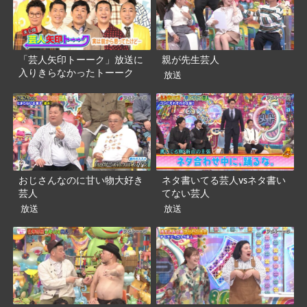
「芸人矢印トーーク」放送に
親が先生芸人
入りきらなかったトーーク
放送
おじさんなのに甘い物大好き
ネタ書いてる芸人vsネタ書い
芸人
てない芸人
放送
放送