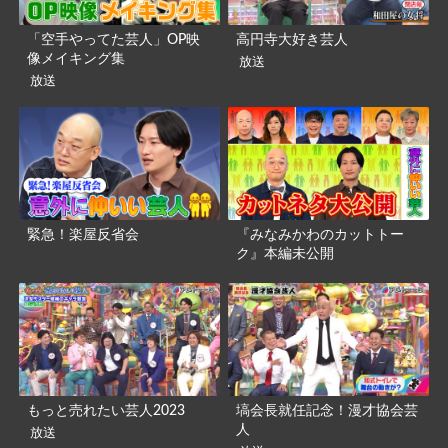
「空手やってた芸人」OP映
高円寺大好き芸人
像メイキング集
放送
放送
緊急！楽屋反省会
『みなみかわのカットトー
ク』本編未公開
もっと売れたい芸人2023
塙会長就任記念！漫才協会芸
人
放送