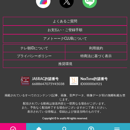
よくあるご質問
お支払い・ご登録手順
アメトーークCLUBについて
テレ朝iDについて
利用規約
プライバシーポリシー
特商法に基づく表示
推奨環境
JASRAC許諾番号
NexTone許諾番号
6688647075Y45038
ID000006921
掲載されているすべてのコンテンツ(記事、画像、音声データ、映像データ等)の無断転載を禁
じます。
配信されている動画は放送内容と一部異なる場合がございます。
また、予告なく配信終了する場合がございますがご了承ください。
表示されている情報は、収録および放送当時のものです。
Copyright © tv asahi All rights reserved.