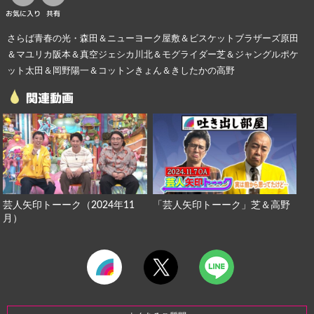
お気に入り
共有
さらば青春の光・森田＆ニューヨーク屋敷＆ビスケットブラザーズ原田
＆マユリカ阪本＆真空ジェシカ川北＆モグライダー芝＆ジャングルポケ
ット太田＆岡野陽一＆コットンきょん＆きしたかの高野
関連動画
芸人矢印トーーク（2024年11
「芸人矢印トーーク」芝＆高野
月）