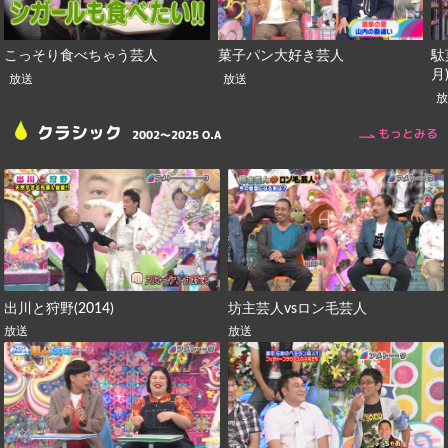
こっそり食べちゃう芸人
駄
菓子パン大好き芸人
月
放送
放送
クラシック
もっとみる
2002〜2025 O.A
出川と狩野(2014)
坊主芸人vsロン毛芸人
放送
放送