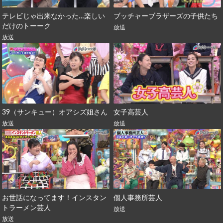
テレビじゃ出来なかった…楽しい
ブッチャーブラザーズの子供たち
だけのトーーク
放送
放送
39（サンキュー）オアシズ姐さん
女子高芸人
放送
放送
お世話になってます！インスタン
個人事務所芸人
トラーメン芸人
放送
放送