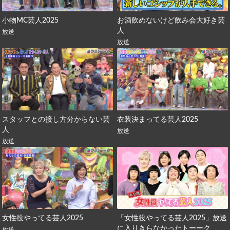
小物MC芸人2025
お酒飲めないけど飲み会大好き芸
人
放送
放送
スタッフとの接し方分からない芸
衣装決まってる芸人2025
人
放送
放送
女性役やってる芸人2025
「女性役やってる芸人2025」放送
に入りきらなかったトーーク
放送