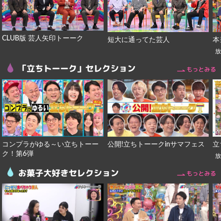
CLUB版 芸人矢印トーーク
短大に通ってた芸人
本
「立ちトーーク」セレクション
もっとみる
コンプラがゆる～い立ちトーー
公開!立ちトーークinサマフェス
立
ク！第6弾
お菓子大好きセレクション
もっとみる