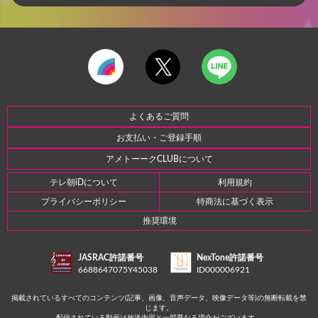
よくあるご質問
お支払い・ご登録手順
アメトーークCLUBについて
テレ朝iDについて
利用規約
プライバシーポリシー
特商法に基づく表示
推奨環境
JASRAC許諾番号
NexTone許諾番号
6688647075Y45038
ID000006921
掲載されているすべてのコンテンツ(記事、画像、音声データ、映像データ等)の無断転載を禁
じます。
配信されている動画は放送内容と一部異なる場合がございます。