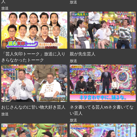
人
放送
放送
「芸人矢印トーーク」放送に入り
親が先生芸人
きらなかったトーーク
放送
おじさんなのに甘い物大好き芸人
ネタ書いてる芸人vsネタ書いてな
い芸人
放送
放送