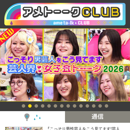
CLUB通信
『こっそり男性芸人をこう見てます!芸人