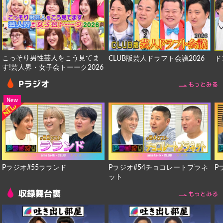
こっそり男性芸人をこう見てま
CLUB版芸人ドラフト会議2026
ド
す!芸人界・女子会トーーク2026
Pラジオ
もっとみる
New
Pラジオ#55ラランド
Pラジオ#54チョコレートプラネ
P
ット
収録舞台裏
もっとみる