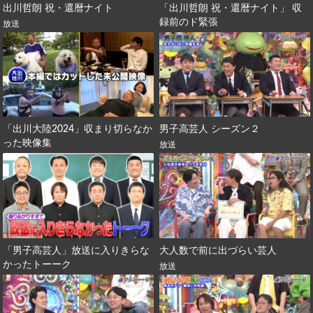
出川哲朗 祝・還暦ナイト
「出川哲朗 祝・還暦ナイト」 収
録前のド緊張
放送
「出川大陸2024」収まり切らなか
男子高芸人 シーズン２
った映像集
放送
「男子高芸人」放送に入りきらな
大人数で前に出づらい芸人
かったトーーク
放送