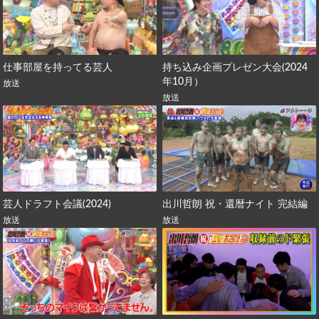
仕事部屋を持ってる芸人
持ち込み企画プレゼン大会(2024
年10月）
放送
放送
芸人ドラフト会議(2024)
出川哲朗 祝・還暦ナイト 完結編
放送
放送