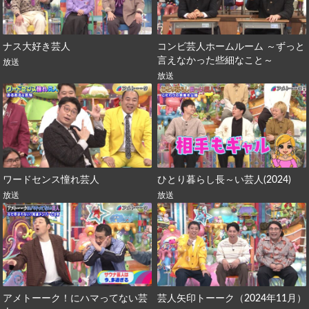
ナス大好き芸人
コンビ芸人ホームルーム ～ずっと
言えなかった些細なこと～
放送
放送
ワードセンス憧れ芸人
ひとり暮らし長～い芸人(2024)
放送
放送
アメトーーク！にハマってない芸
芸人矢印トーーク（2024年11月）