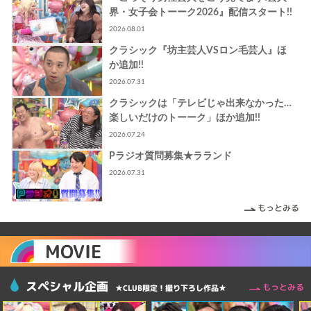
界・女子会トーーク2026』配信スタート!!
2026.08.01
クラシック『坊主芸人VSロン毛芸人』ほ
か追加!!
2026.07.31
クラシックは「テレビじゃ出来なかった…
楽しいだけのトーーク」ほか追加!!
2026.07.24
Pラジオ質問募集★ラランド
2026.07.31
もっとみる
MOVIE
スペシャル企画
もっとみる
★CLUB限定！撮り下ろし作品★