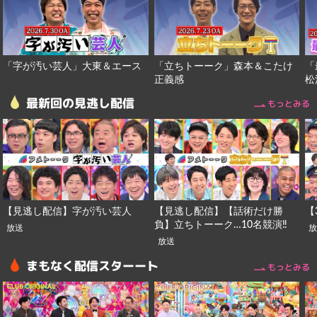
「字が汚い芸人」大東＆エース
「立ちトーーク」森本＆こたけ
「
正義感
松
最新回の見逃し配信
もっとみる
【見逃し配信】字が汚い芸人
【見逃し配信】【話術だけ勝
【
負】立ちトーーク…10名競演‼︎
放送
放送
まもなく配信スターート
もっとみる