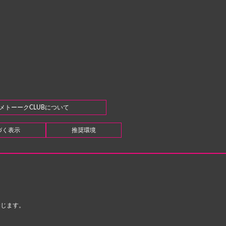
メトーークCLUBについて
づく表示
推奨環境
禁じます。