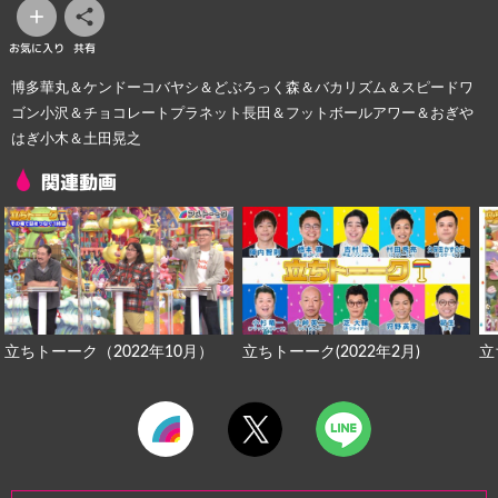
お気に入り
共有
博多華丸＆ケンドーコバヤシ＆どぶろっく森＆バカリズム＆スピードワ
ゴン小沢＆チョコレートプラネット長田＆フットボールアワー＆おぎや
はぎ小木＆土田晃之
関連動画
立ちトーーク(2022年2月)
立
立ちトーーク（2022年10月）