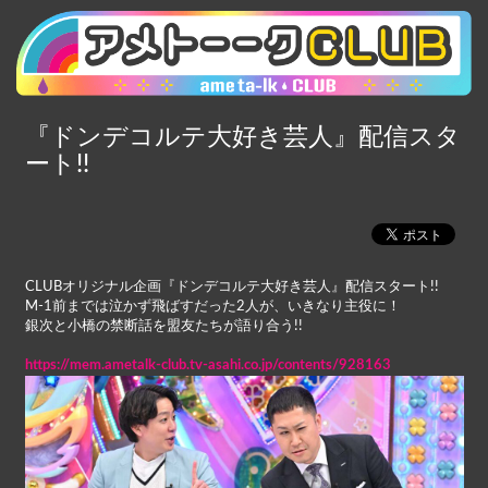
『ドンデコルテ大好き芸人』配信スタ
ート!!
CLUBオリジナル企画『ドンデコルテ大好き芸人』配信スタート!!
M-1前までは泣かず飛ばすだった2人が、いきなり主役に！
銀次と小橋の禁断話を盟友たちが語り合う!!
https://mem.ametalk-club.tv-asahi.co.jp/contents/928163