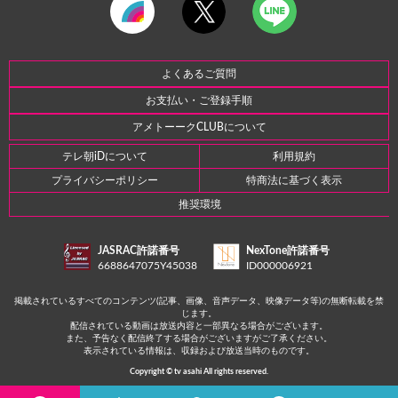
よくあるご質問
お支払い・ご登録手順
アメトーークCLUBについて
テレ朝iDについて
利用規約
プライバシーポリシー
特商法に基づく表示
推奨環境
JASRAC許諾番号
NexTone許諾番号
6688647075Y45038
ID000006921
掲載されているすべてのコンテンツ(記事、画像、音声データ、映像データ等)の無断転載を禁
じます。
配信されている動画は放送内容と一部異なる場合がございます。
また、予告なく配信終了する場合がございますがご了承ください。
表示されている情報は、収録および放送当時のものです。
Copyright © tv asahi All rights reserved.