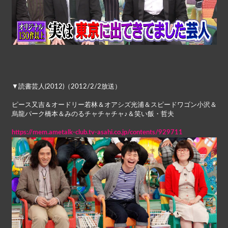
▼読書芸人(2012)（2012/2/2放送）
ピース又吉＆オードリー若林＆オアシズ光浦＆スピードワゴン小沢＆
烏龍パーク橋本＆みのるチャチャチャ♪＆笑い飯・哲夫
https://mem.ametalk-club.tv-asahi.co.jp/contents/929711