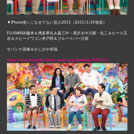
▼iPhone使いこなせてない芸人2015（2015/1/29放送）
FUJIWARA藤本＆博多華丸＆森三中・黒沢＆中川家・礼二＆ピース又
吉＆スピードワゴン井戸田＆ブルーリバー川原
サバンナ高橋＆かじがや卓哉
https://mem.ametalk-club.tv-asahi.co.jp/contents/929695