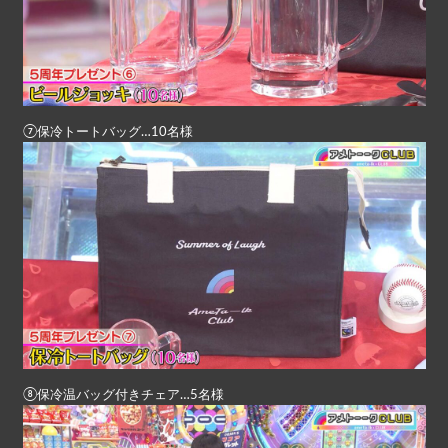
⑦保冷トートバッグ…10名様
⑧保冷温バッグ付きチェア…5名様