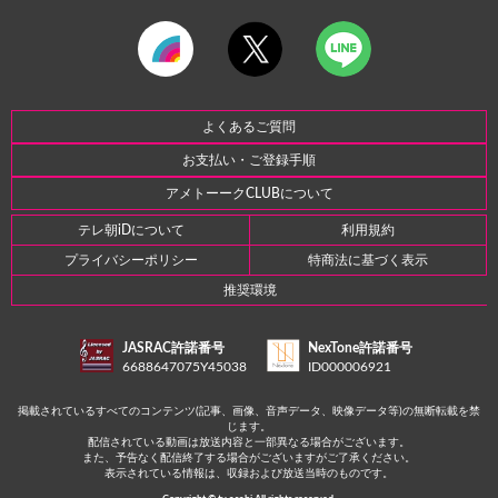
よくあるご質問
お支払い・ご登録手順
アメトーークCLUBについて
テレ朝iDについて
利用規約
プライバシーポリシー
特商法に基づく表示
推奨環境
JASRAC許諾番号
NexTone許諾番号
6688647075Y45038
ID000006921
掲載されているすべてのコンテンツ(記事、画像、音声データ、映像データ等)の無断転載を禁
じます。
配信されている動画は放送内容と一部異なる場合がございます。
また、予告なく配信終了する場合がございますがご了承ください。
表示されている情報は、収録および放送当時のものです。