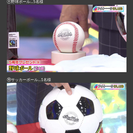
⑨野球ボール…5名様
⑩サッカーボール…1名様