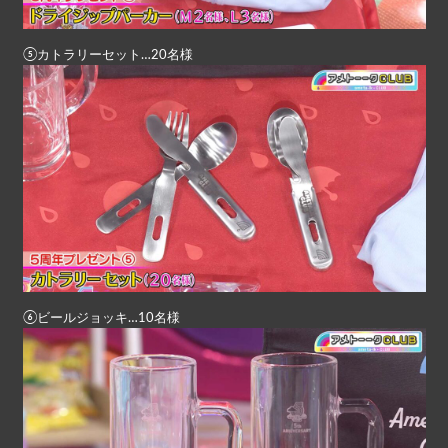
⑤カトラリーセット…20名様
⑥ビールジョッキ…10名様