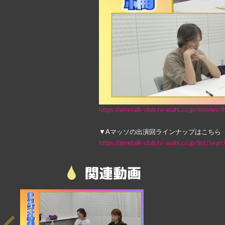
https://ametalk-club.tv-asahi.co.jp/movies
▼Aマッソの出演回ラインナップはこちら
https://ametalk-club.tv-asahi.co.jp/list/
関連動画