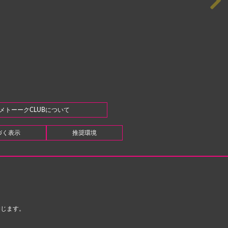
メトーークCLUBについて
づく表示
推奨環境
禁じます。