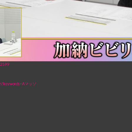
/92599
search?keywords=Aマッソ