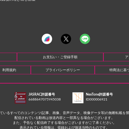
お支払い・ご登録手順
ア
利用規約
プライバシーポリシー
特商法に基
JASRAC許諾番号
NexTone許諾番号
6688647075Y45038
ID000006921
ているすべてのコンテンツ(記事、画像、音声データ、映像データ等)の無断転載を
配信されている動画は放送内容と一部異なる場合がございます。
また、予告なく配信終了する場合がございますがご了承ください。
表示されている情報は、収録および放送当時のものです。