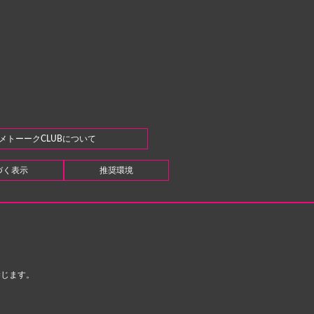
メトーークCLUBについて
づく表示
推奨環境
禁じます。