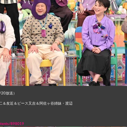
/20放送）
二＆友近＆ピース又吉＆阿佐ヶ谷姉妹・渡辺
ontents/898019