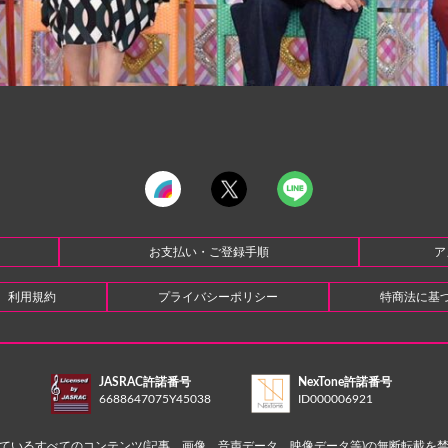
お支払い・ご登録手順
ア
利用規約
プライバシーポリシー
特商法に基
JASRAC許諾番号
NexTone許諾番号
6688647075Y45038
ID000006921
ているすべてのコンテンツ(記事、画像、音声データ、映像データ等)の無断転載を