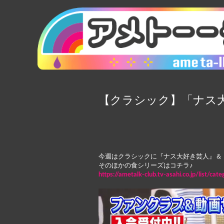
【クラシック】「ナス大
今週はクラシックに『ナス大好き芸人』＆『i
そのほかの食シリーズはコチラ♪
https://ametalk-club.tv-asahi.co.jp/list/cat