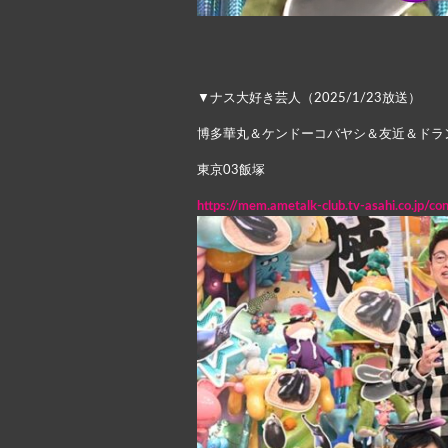
▼ナス大好き芸人（2025/1/23放送）
博多華丸＆ケンドーコバヤシ＆友近＆ドラ
東京03飯塚
https://mem.ametalk-club.tv-asahi.co.jp/c