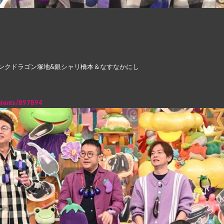
ンクドラゴン塚地&銀シャリ橋本＆なすなかにし
ontents/897894