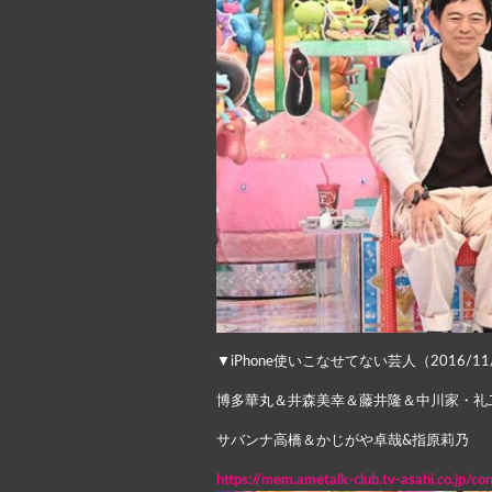
▼iPhone使いこなせてない芸人（2016/11
博多華丸＆井森美幸＆藤井隆＆中川家・礼
サバンナ高橋＆かじがや卓哉&指原莉乃
https://mem.ametalk-club.tv-asahi.co.jp/c