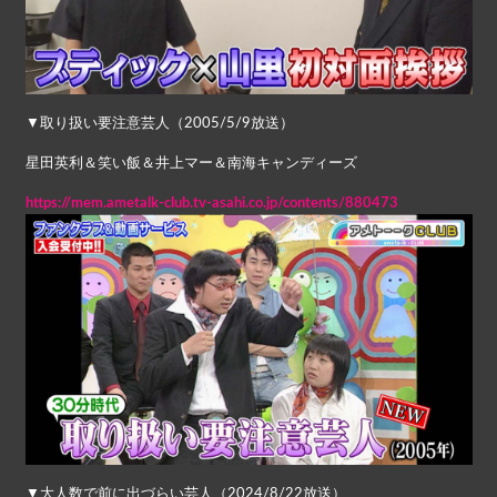
▼取り扱い要注意芸人（2005/5/9放送）
星田英利＆笑い飯＆井上マー＆南海キャンディーズ
https://mem.ametalk-club.tv-asahi.co.jp/contents/880473
▼大人数で前に出づらい芸人（2024/8/22放送）