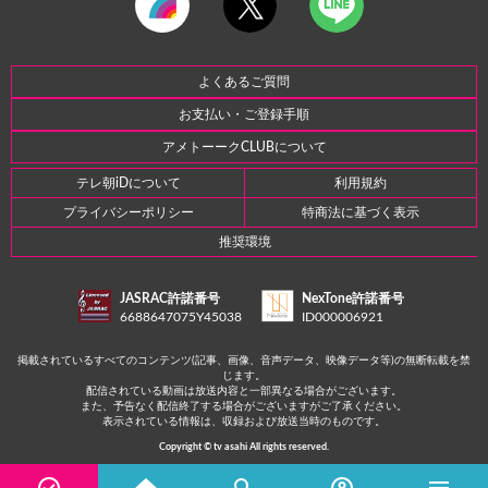
よくあるご質問
お支払い・ご登録手順
アメトーークCLUBについて
テレ朝iDについて
利用規約
プライバシーポリシー
特商法に基づく表示
推奨環境
JASRAC許諾番号
NexTone許諾番号
6688647075Y45038
ID000006921
掲載されているすべてのコンテンツ(記事、画像、音声データ、映像データ等)の無断転載を禁
じます。
配信されている動画は放送内容と一部異なる場合がございます。
また、予告なく配信終了する場合がございますがご了承ください。
表示されている情報は、収録および放送当時のものです。
Copyright © tv asahi All rights reserved.