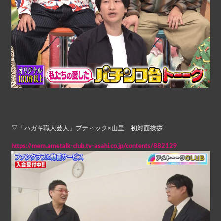
▽「ハガキ職人芸人」ブティック×山里 初対面挨拶
https://mem.ametalk-club.tv-asahi.co.jp/contents/882129