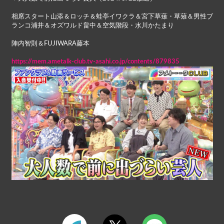
相席スタート山添＆ロッチ＆蛙亭イワクラ＆宮下草薙・草薙＆男性ブ
ランコ浦井＆オズワルド畠中＆空気階段・水川かたまり
陣内智則＆FUJIWARA藤本
https://mem.ametalk-club.tv-asahi.co.jp/contents/879835