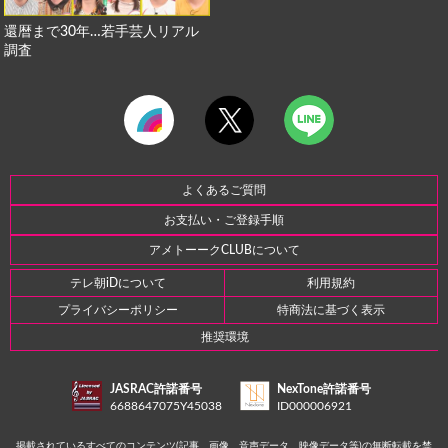
還暦まで30年…若手芸人リアル
調査
よくあるご質問
お支払い・ご登録手順
アメトーークCLUBについて
テレ朝iDについて
利用規約
プライバシーポリシー
特商法に基づく表示
推奨環境
JASRAC許諾番号
NexTone許諾番号
6688647075Y45038
ID000006921
掲載されているすべてのコンテンツ(記事、画像、音声データ、映像データ等)の無断転載を禁