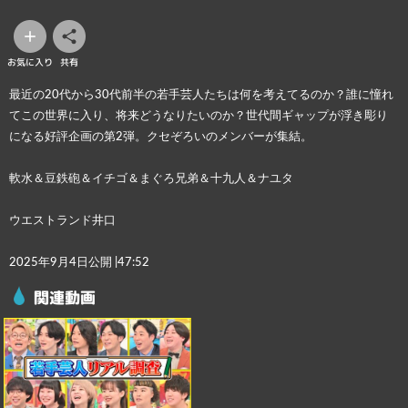
お気に入り
共有
最近の20代から30代前半の若手芸人たちは何を考えてるのか？誰に憧れ
てこの世界に入り、将来どうなりたいのか？世代間ギャップが浮き彫り
になる好評企画の第2弾。クセぞろいのメンバーが集結。
軟水＆豆鉄砲＆イチゴ＆まぐろ兄弟＆十九人＆ナユタ
ウエストランド井口
2025年
9月4日
公開 |47:52
関連動画