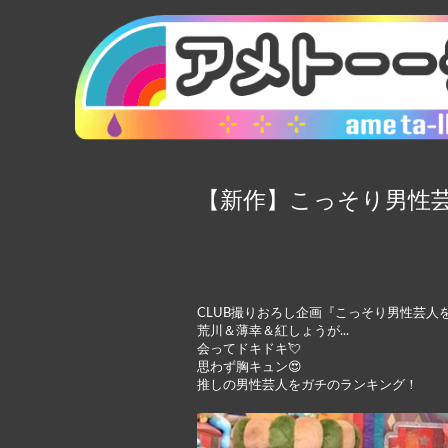
【新作】こっそり男性芸
CLUB撮りおろし企画『こっそり男性芸人
荒川＆薄幸＆紅しょうが...
会ってドキドキ💘
思わず胸キュン😍
推しの男性芸人をガチのランキング！