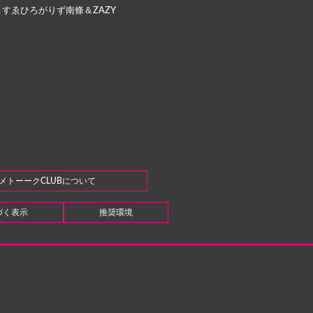
すゑひろがりず南條＆ZAZY
メトーークCLUBについて
づく表示
推奨環境