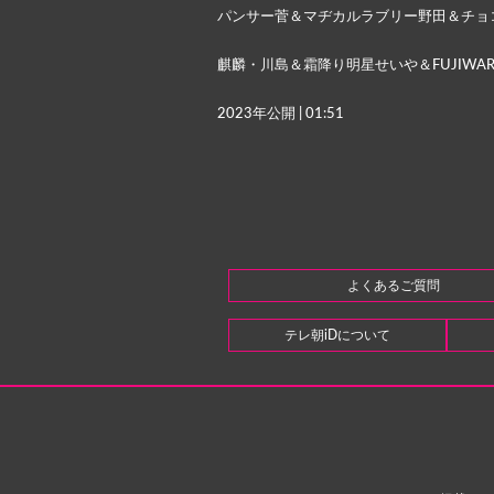
パンサー菅＆マヂカルラブリー野田＆チョ
麒麟・川島＆霜降り明星せいや＆FUJIWA
2023年公開 | 01:51
よくあるご質問
テレ朝iDについて