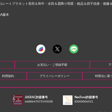
コレートプラネット長田＆和牛・水田＆霜降り明星・粗品＆四千頭身・後藤＆
RA藤本
お支払い・ご登録手順
ア
利用規約
プライバシーポリシー
特商法に基
JASRAC許諾番号
NexTone許諾番号
6688647075Y45038
ID000006921