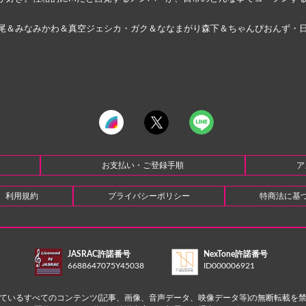
尾＆みなみかわ＆真空ジェシカ・ガク＆ななまがり森下＆ちゃんぴおんず・
お支払い・ご登録手順
ア
利用規約
プライバシーポリシー
特商法に基
JASRAC許諾番号
NexTone許諾番号
6688647075Y45038
ID000006921
ているすべてのコンテンツ(記事、画像、音声データ、映像データ等)の無断転載を