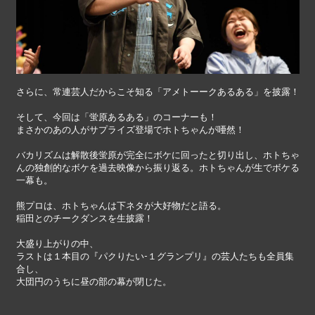
さらに、常連芸人だからこそ知る「アメトーークあるある」を披露！
そして、今回は「蛍原あるある」のコーナーも！
まさかのあの人がサプライズ登場でホトちゃんが唖然！
バカリズムは解散後蛍原が完全にボケに回ったと切り出し、ホトちゃ
んの独創的なボケを過去映像から振り返る。ホトちゃんが生でボケる
一幕も。
熊プロは、ホトちゃんは下ネタが大好物だと語る。
稲田とのチークダンスを生披露！
大盛り上がりの中、
ラストは１本目の『パクりたい-１グランプリ』の芸人たちも全員集
合し、
大団円のうちに昼の部の幕が閉じた。