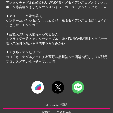
アンタッチャブル山崎＆FUJIWARA藤本／ダイアン津田／オジンオズ
ボーン篠宮暁＆きしたかの＆スパイシーガーリック＆リンダカラー∞
★アメトーーク常連芸人
ケンドーコバヤシ＆バカリズム＆品川祐＆ダイアン津田＆紅しょうが
／とろサーモン久保田
★芸能人のいらん情報もってる芸人
モグライダー芝＆アンタッチャブル山崎＆FUJIWARA藤本＆とろサー
モン久保田＆銀シャリ橋本＆みなみかわ
★ナダル・アンビリバボー
コロチキ・ナダル／コロチキ西野＆品川祐＆ナ酒渚＆紅しょうが熊元
プロレス／アンタッチャブル山崎
よくあるご質問
お支払い・ご登録手順