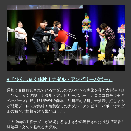
●『ひんしゅく体験！ナダル・アンビリーバボー』
通算で８回放送されているナダルのヤバすぎる実態を暴く大好評企画
「ひんしゅく体験！ナダル・アンビリーバボー」。コロコロチキチキ
ペッパーズ西野、FUJIWARA藤本、品川庄司品川、ナ酒渚、紅しょう
が熊元プロレスが集結！編集なしのナダル・アンビリーバボーでナダ
ルの激ヤバ情報が次々飛び出した。
この企画の主役ナダルが登場するもまさかの連行された状態で登場！
開始早々文句を垂れるナダル。