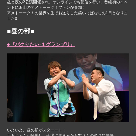
昼と夜の2公演開催され、オンラインでも配信を行い、番組初のイベ
ントに沢山のアメトーーク！ファンが参加！
アメトーーク！の世界を生でお送りした笑いっぱなしの1日となりま
した!!
■昼の部■
●『パクりたい-１グランプリ』
いよいよ、昼の部がスターート！
ホトちゃんが登場し、会場に集まったお客さんの多さに驚愕。