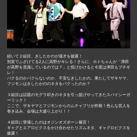
続いて２組目、きしたかのが漫才を披露！
別室でふざけてる2人に高野がキレる！さらに、ホトちゃんが「津田
が高野を意識しているのでは？」と投げかけると今度は津田もブチギ
レ！
パクるのかパクらないのか、不安なきしたかの。果たしてザキヤマ、
フジモンはきしたかののネタをパクったのか？
３組目は話題のモグラ叩きのネタを引っ提げやってきたスパイシーガ
ーリック！
ここで、ザキヤマとフジモンからのムチャブリが炸裂！色んな芸人を
巻き込み、会場は大盛り上がり！！
４組目に登場したのはオジンオズボーン篠宮！
ギャグとエアロビクスをかけ合わせたリズムネタ、ギャグロビクスを
披露！