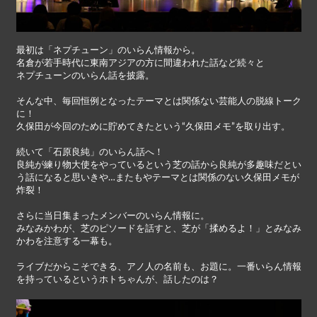
最初は「ネプチューン」のいらん情報から。
名倉が若手時代に東南アジアの方に間違われた話など続々と
ネプチューンのいらん話を披露。
そんな中、毎回恒例となったテーマとは関係ない芸能人の脱線トーク
に！
久保田が今回のために貯めてきたという“久保田メモ”を取り出す。
続いて「石原良純」のいらん話へ！
良純が練り物大使をやっているという芝の話から良純が多趣味だとい
う話になると思いきや…またもやテーマとは関係のない久保田メモが
炸裂！
さらに当日集まったメンバーのいらん情報に。
みなみかわが、芝のピソードを話すと、芝が「揉めるよ！」とみなみ
かわを注意する一幕も。
ライブだからこそできる、アノ人の名前も、お題に。一番いらん情報
を持っているというホトちゃんが、話したのは？