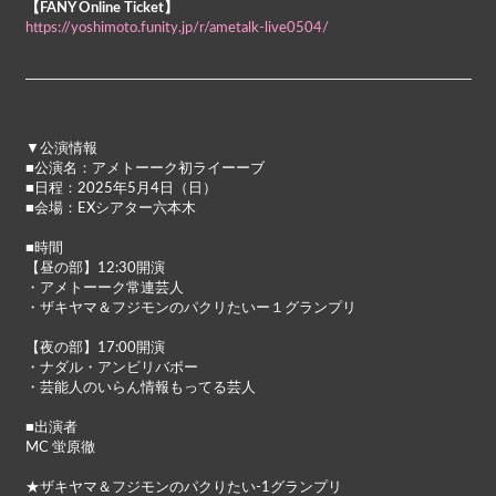
【FANY Online Ticket】
https://yoshimoto.funity.jp/r/ametalk-live0504/
▼公演情報
■公演名：アメトーーク初ライーーブ
■日程：2025年5月4日（日）
■会場：EXシアター六本木
■時間
【昼の部】12:30開演
・アメトーーク常連芸人
・ザキヤマ＆フジモンのパクリたいー１グランプリ
【夜の部】17:00開演
・ナダル・アンビリバボー
・芸能人のいらん情報もってる芸人
■出演者
MC 蛍原徹
★ザキヤマ＆フジモンのパクりたい-1グランプリ