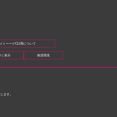
メトーークCLUBについて
づく表示
推奨環境
禁じます。