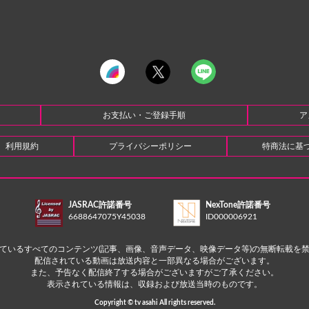
お支払い・ご登録手順
ア
利用規約
プライバシーポリシー
特商法に基
JASRAC許諾番号
NexTone許諾番号
6688647075Y45038
ID000006921
ているすべてのコンテンツ(記事、画像、音声データ、映像データ等)の無断転載を
配信されている動画は放送内容と一部異なる場合がございます。
また、予告なく配信終了する場合がございますがご了承ください。
表示されている情報は、収録および放送当時のものです。
Copyright © tv asahi All rights reserved.