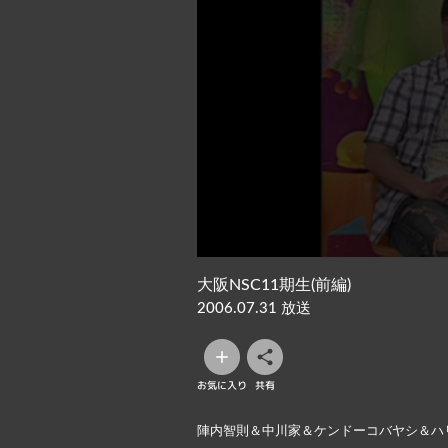
大阪NSC11期生(前編)
2006.07.31 放送
お気に入り
共有
陣内智則＆中川家＆ケンドーコバヤシ＆ハ