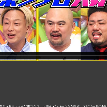
愛される男・さらば東ブクロ。大好きメンバーたちが話す、エピソードの1個1