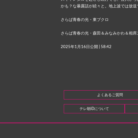
かも？な暴露話が続々と。地上波では放送
さらば青春の光・東ブクロ
さらば青春の光・森田＆みなみかわ＆相席
2025年
1月16日
公開 | 58:42
よくあるご質問
テレ朝iDについて