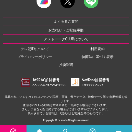
よくあるご質問
お支払い・ご登録手順
アメトーークCLUBについて
テレ朝iDについて
利用規約
プライバシーポリシー
特商法に基づく表示
推奨環境
JASRAC許諾番号
NexTone許諾番号
6688647075Y45038
ID000006921
掲載されているすべてのコンテンツ(記事、画像、音声データ、映像データ等)の無断転載を禁
じます。
配信されている動画は放送内容と一部異なる場合がございます。
また、予告なく配信終了する場合がございますがご了承ください。
表示されている情報は、収録および放送当時のものです。
Copyright © tv asahi All rights reserved.