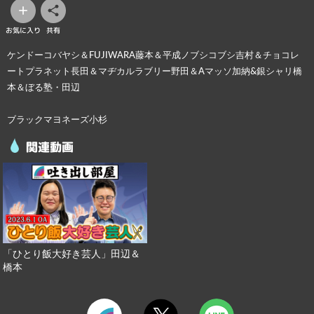
お気に入り
共有
ケンドーコバヤシ＆FUJIWARA藤本＆平成ノブシコブシ吉村＆チョコレ
ートプラネット長田＆マヂカルラブリー野田＆Aマッソ加納&銀シャリ橋
本＆ぼる塾・田辺
ブラックマヨネーズ小杉
関連動画
「ひとり飯大好き芸人」田辺＆
橋本