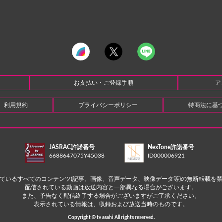
お支払い・ご登録手順
ア
利用規約
プライバシーポリシー
特商法に基
JASRAC許諾番号
NexTone許諾番号
6688647075Y45038
ID000006921
ているすべてのコンテンツ(記事、画像、音声データ、映像データ等)の無断転載を
配信されている動画は放送内容と一部異なる場合がございます。
また、予告なく配信終了する場合がございますがご了承ください。
表示されている情報は、収録および放送当時のものです。
Copyright © tv asahi All rights reserved.