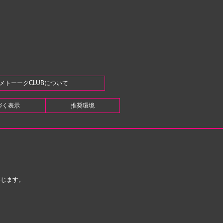
メトーークCLUBについて
づく表示
推奨環境
禁じます。