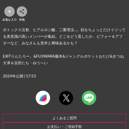
お気に入り
共有
ボトックス注射、ヒアルロン酸、二重埋没…。顔をちょっとだけイジって
る美意識の高いメンバーが集結。どこをどう直したか、ビフォー＆アフ
ターなど、みなさんも意外と興味あるかも？
EXITりんたろー。&FUJIWARA藤本&ジャングルポケットおたけ&きつね
大津＆吉田たち・ゆうへい
2024年公開 | 57:53
よくあるご質問
お支払い・ご登録手順