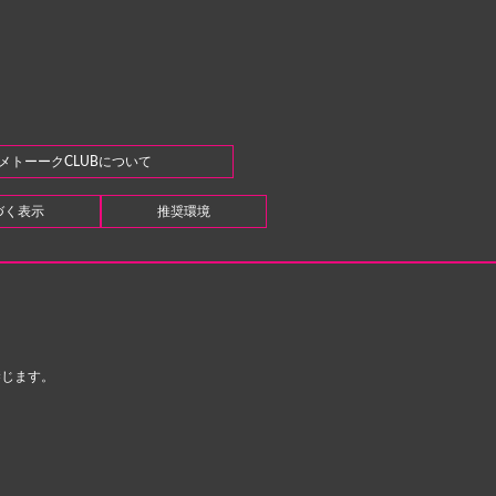
メトーークCLUBについて
づく表示
推奨環境
禁じます。