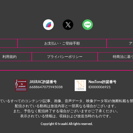
お支払い・ご登録手順
ア
利用規約
プライバシーポリシー
特商法に基
JASRAC許諾番号
NexTone許諾番号
6688647075Y45038
ID000006921
ているすべてのコンテンツ(記事、画像、音声データ、映像データ等)の無断転載を
配信されている動画は放送内容と一部異なる場合がございます。
また、予告なく配信終了する場合がございますがご了承ください。
表示されている情報は、収録および放送当時のものです。
Copyright © tv asahi All rights reserved.