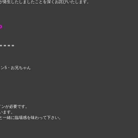
が発生したしましたことを深くお詫びいたします。
ら
＝＝＝＝
ミンS・お兄ちゃん
インが必要です。
います。
と一緒に臨場感を味わって下さい。