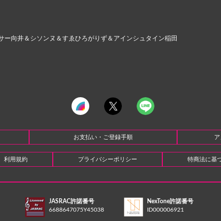
サー向井＆シソンヌ＆すゑひろがりず＆アインシュタイン稲田
お支払い・ご登録手順
ア
利用規約
プライバシーポリシー
特商法に基
JASRAC許諾番号
NexTone許諾番号
6688647075Y45038
ID000006921