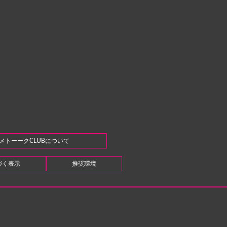
メトーークCLUBについて
づく表示
推奨環境