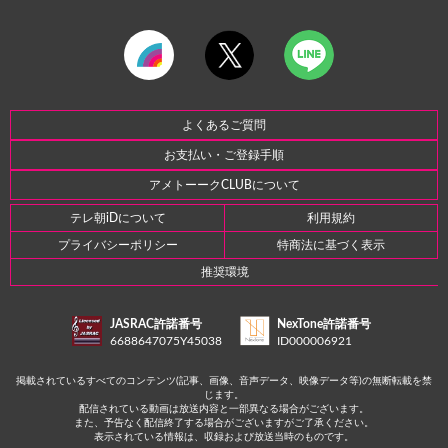
よくあるご質問
お支払い・ご登録手順
アメトーークCLUBについて
テレ朝iDについて
利用規約
プライバシーポリシー
特商法に基づく表示
推奨環境
JASRAC許諾番号
NexTone許諾番号
6688647075Y45038
ID000006921
掲載されているすべてのコンテンツ(記事、画像、音声データ、映像データ等)の無断転載を禁
じます。
配信されている動画は放送内容と一部異なる場合がございます。
また、予告なく配信終了する場合がございますがご了承ください。
表示されている情報は、収録および放送当時のものです。