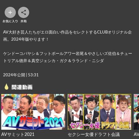
お気に入り
共有
AV大好き芸人たちがエロ面白い作品をセレクトするCLUBオリジナル企
画。2024年版やります！
ケンドーコバヤシ＆フットボールアワー岩尾＆やさしいズ佐伯＆チュー
トリアル徳井＆真空ジェシカ・ガク＆ラランド・ニシダ
2024年公開 | 53:31
関連動画
AVサミット2021
セクシー女優ドラフト会議
A