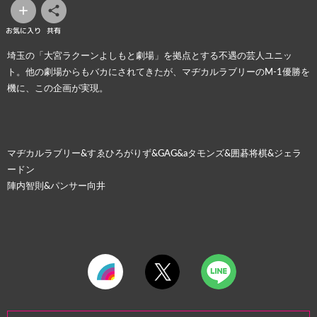
お気に入り
共有
埼玉の「大宮ラクーンよしもと劇場」を拠点とする不遇の芸人ユニッ
ト。他の劇場からもバカにされてきたが、マヂカルラブリーのM-1優勝を
機に、この企画が実現。
マヂカルラブリー&すゑひろがりず&GAG&aタモンズ&囲碁将棋&ジェラ
ードン
陣内智則&パンサー向井