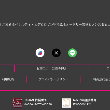
ルス板倉＆ペナルティ・ヒデ＆ロザン宇治原＆オードリー若林＆ノンスタ石
お支払い・ご登録手順
ア
利用規約
プライバシーポリシー
特商法に基
JASRAC許諾番号
NexTone許諾番号
6688647075Y45038
ID000006921