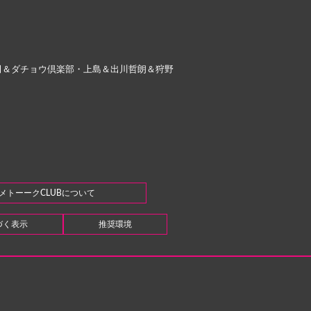
田＆ダチョウ倶楽部・上島＆出川哲朗＆狩野
メトーークCLUBについて
づく表示
推奨環境