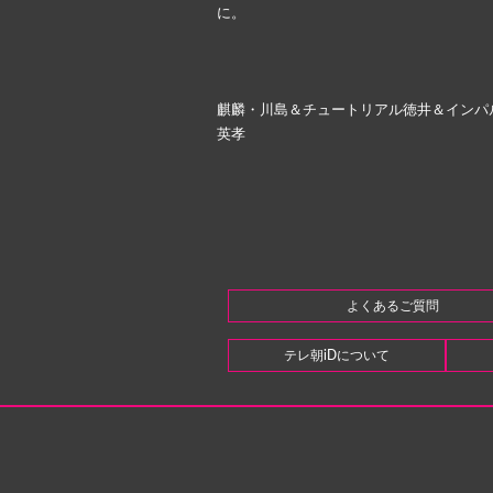
に。
麒麟・川島＆チュートリアル徳井＆インパ
英孝
よくあるご質問
テレ朝iDについて