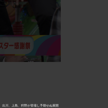
、出川、上島、狩野が登場し予期せぬ展開